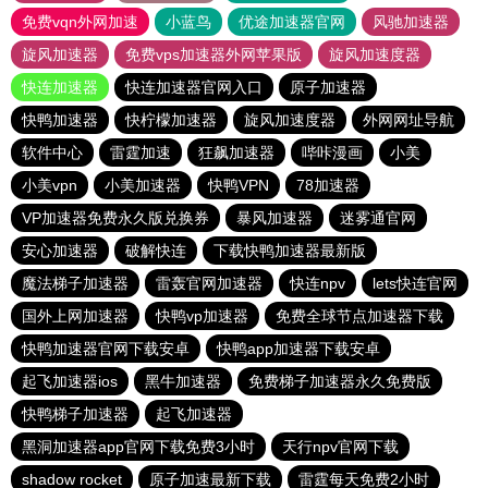
免费vqn外网加速
小蓝鸟
优途加速器官网
风驰加速器
旋风加速器
免费vps加速器外网苹果版
旋风加速度器
快连加速器
快连加速器官网入口
原子加速器
快鸭加速器
快柠檬加速器
旋风加速度器
外网网址导航
软件中心
雷霆加速
狂飙加速器
哔咔漫画
小美
小美vpn
小美加速器
快鸭VPN
78加速器
VP加速器免费永久版兑换券
暴风加速器
迷雾通官网
安心加速器
破解快连
下载快鸭加速器最新版
魔法梯子加速器
雷轰官网加速器
快连npv
lets快连官网
国外上网加速器
快鸭vp加速器
免费全球节点加速器下载
快鸭加速器官网下载安卓
快鸭app加速器下载安卓
起飞加速器ios
黑牛加速器
免费梯子加速器永久免费版
快鸭梯子加速器
起飞加速器
黑洞加速器app官网下载免费3小时
天行npv官网下载
shadow rocket
原子加速最新下载
雷霆每天免费2小时