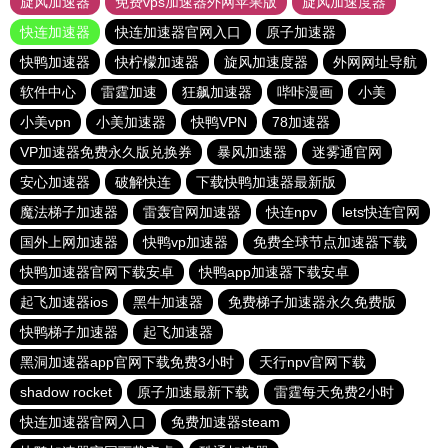
旋风加速器
免费vps加速器外网苹果版
旋风加速度器
快连加速器
快连加速器官网入口
原子加速器
快鸭加速器
快柠檬加速器
旋风加速度器
外网网址导航
软件中心
雷霆加速
狂飙加速器
哔咔漫画
小美
小美vpn
小美加速器
快鸭VPN
78加速器
VP加速器免费永久版兑换券
暴风加速器
迷雾通官网
安心加速器
破解快连
下载快鸭加速器最新版
魔法梯子加速器
雷轰官网加速器
快连npv
lets快连官网
国外上网加速器
快鸭vp加速器
免费全球节点加速器下载
快鸭加速器官网下载安卓
快鸭app加速器下载安卓
起飞加速器ios
黑牛加速器
免费梯子加速器永久免费版
快鸭梯子加速器
起飞加速器
黑洞加速器app官网下载免费3小时
天行npv官网下载
shadow rocket
原子加速最新下载
雷霆每天免费2小时
快连加速器官网入口
免费加速器steam