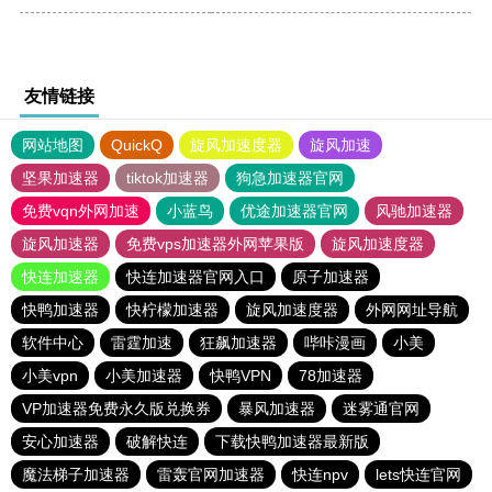
友情链接
网站地图
QuickQ
旋风加速度器
旋风加速
坚果加速器
tiktok加速器
狗急加速器官网
免费vqn外网加速
小蓝鸟
优途加速器官网
风驰加速器
旋风加速器
免费vps加速器外网苹果版
旋风加速度器
快连加速器
快连加速器官网入口
原子加速器
快鸭加速器
快柠檬加速器
旋风加速度器
外网网址导航
软件中心
雷霆加速
狂飙加速器
哔咔漫画
小美
小美vpn
小美加速器
快鸭VPN
78加速器
VP加速器免费永久版兑换券
暴风加速器
迷雾通官网
安心加速器
破解快连
下载快鸭加速器最新版
魔法梯子加速器
雷轰官网加速器
快连npv
lets快连官网