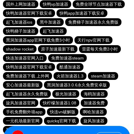
国外上网加速器
快鸭vp加速器
免费全球节点加速器下载
快鸭加速器官网下载安卓
快鸭app加速器下载安卓
起飞加速器ios
黑牛加速器
免费梯子加速器永久免费版
快鸭梯子加速器
起飞加速器
黑洞加速器app官网下载免费3小时
天行npv官网下载
shadow rocket
原子加速最新下载
雷霆每天免费2小时
快连加速器官网入口
免费加速器steam
快鸭加速器官网下载安卓
酷通加速器
免费加速器下载 上外网
火箭加速器1.3
steam加速器
安心加速器最新版
黑洞加速器3.0.6永久免费安卓版
起飞加速器永久免费版
极光加速器
海鸥加速器
旋风加速器官网
快柠檬加速器1.08
加速器免费
手机免费翻外墙app
快连vn破解版
啊哈加速器
一元机场最新官网
quickq官网下载
旋风加速器
加速器下载免费使用