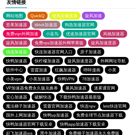
友情链接
网站地图
QuickQ
旋风加速度器
旋风加速
坚果加速器
tiktok加速器
狗急加速器官网
免费vqn外网加速
小蓝鸟
优途加速器官网
风驰加速器
旋风加速器
免费vps加速器外网苹果版
旋风加速度器
快连加速器
快连加速器官网入口
原子加速器
快鸭加速器
快柠檬加速器
旋风加速度器
外网网址导航
软件中心
雷霆加速
狂飙加速器
哔咔漫画
小美
小美vpn
小美加速器
快鸭VPN
78加速器
VP加速器免费永久版兑换券
暴风加速器
迷雾通官网
安心加速器
破解快连
下载快鸭加速器最新版
魔法梯子加速器
雷轰官网加速器
快连npv
lets快连官网
国外上网加速器
快鸭vp加速器
免费全球节点加速器下载
快鸭加速器官网下载安卓
快鸭app加速器下载安卓
起飞加速器ios
黑牛加速器
免费梯子加速器永久免费版