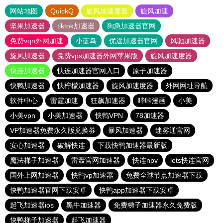
网站地图
QuickQ
旋风加速度器
旋风加速
坚果加速器
tiktok加速器
狗急加速器官网
免费vqn外网加速
小蓝鸟
优途加速器官网
风驰加速器
旋风加速器
免费vps加速器外网苹果版
旋风加速度器
快连加速器
快连加速器官网入口
原子加速器
快鸭加速器
快柠檬加速器
旋风加速度器
外网网址导航
软件中心
雷霆加速
狂飙加速器
哔咔漫画
小美
小美vpn
小美加速器
快鸭VPN
78加速器
VP加速器免费永久版兑换券
暴风加速器
迷雾通官网
安心加速器
破解快连
下载快鸭加速器最新版
魔法梯子加速器
雷轰官网加速器
快连npv
lets快连官网
国外上网加速器
快鸭vp加速器
免费全球节点加速器下载
快鸭加速器官网下载安卓
快鸭app加速器下载安卓
起飞加速器ios
黑牛加速器
免费梯子加速器永久免费版
快鸭梯子加速器
起飞加速器