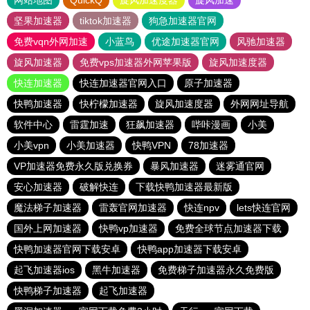
网站地图
QuickQ
旋风加速度器
旋风加速
坚果加速器
tiktok加速器
狗急加速器官网
免费vqn外网加速
小蓝鸟
优途加速器官网
风驰加速器
旋风加速器
免费vps加速器外网苹果版
旋风加速度器
快连加速器
快连加速器官网入口
原子加速器
快鸭加速器
快柠檬加速器
旋风加速度器
外网网址导航
软件中心
雷霆加速
狂飙加速器
哔咔漫画
小美
小美vpn
小美加速器
快鸭VPN
78加速器
VP加速器免费永久版兑换券
暴风加速器
迷雾通官网
安心加速器
破解快连
下载快鸭加速器最新版
魔法梯子加速器
雷轰官网加速器
快连npv
lets快连官网
国外上网加速器
快鸭vp加速器
免费全球节点加速器下载
快鸭加速器官网下载安卓
快鸭app加速器下载安卓
起飞加速器ios
黑牛加速器
免费梯子加速器永久免费版
快鸭梯子加速器
起飞加速器