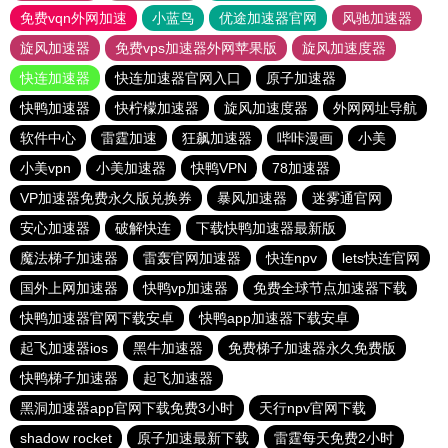
免费vqn外网加速
小蓝鸟
优途加速器官网
风驰加速器
旋风加速器
免费vps加速器外网苹果版
旋风加速度器
快连加速器
快连加速器官网入口
原子加速器
快鸭加速器
快柠檬加速器
旋风加速度器
外网网址导航
软件中心
雷霆加速
狂飙加速器
哔咔漫画
小美
小美vpn
小美加速器
快鸭VPN
78加速器
VP加速器免费永久版兑换券
暴风加速器
迷雾通官网
安心加速器
破解快连
下载快鸭加速器最新版
魔法梯子加速器
雷轰官网加速器
快连npv
lets快连官网
国外上网加速器
快鸭vp加速器
免费全球节点加速器下载
快鸭加速器官网下载安卓
快鸭app加速器下载安卓
起飞加速器ios
黑牛加速器
免费梯子加速器永久免费版
快鸭梯子加速器
起飞加速器
黑洞加速器app官网下载免费3小时
天行npv官网下载
shadow rocket
原子加速最新下载
雷霆每天免费2小时