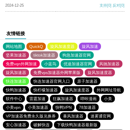
2024-12-25
支持
[0]
反对
[0]
友情链接
网站地图
QuickQ
旋风加速度器
旋风加速
坚果加速器
tiktok加速器
狗急加速器官网
免费vqn外网加速
小蓝鸟
优途加速器官网
风驰加速器
旋风加速器
免费vps加速器外网苹果版
旋风加速度器
快连加速器
快连加速器官网入口
原子加速器
快鸭加速器
快柠檬加速器
旋风加速度器
外网网址导航
软件中心
雷霆加速
狂飙加速器
哔咔漫画
小美
小美vpn
小美加速器
快鸭VPN
78加速器
VP加速器免费永久版兑换券
暴风加速器
迷雾通官网
安心加速器
破解快连
下载快鸭加速器最新版