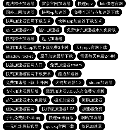
魔法梯子加速器
雷轰官网加速器
快连npv
lets快连官网
国外上网加速器
快鸭vp加速器
免费全球节点加速器下载
快鸭加速器官网下载安卓
快鸭app加速器下载安卓
起飞加速器ios
黑牛加速器
免费梯子加速器永久免费版
快鸭梯子加速器
起飞加速器
黑洞加速器app官网下载免费3小时
天行npv官网下载
shadow rocket
原子加速最新下载
雷霆每天免费2小时
快连加速器官网入口
免费加速器steam
快鸭加速器官网下载安卓
酷通加速器
免费加速器下载 上外网
火箭加速器1.3
steam加速器
安心加速器最新版
黑洞加速器3.0.6永久免费安卓版
起飞加速器永久免费版
极光加速器
海鸥加速器
旋风加速器官网
快柠檬加速器1.08
加速器免费
手机免费翻外墙app
快连vn破解版
啊哈加速器
一元机场最新官网
quickq官网下载
旋风加速器