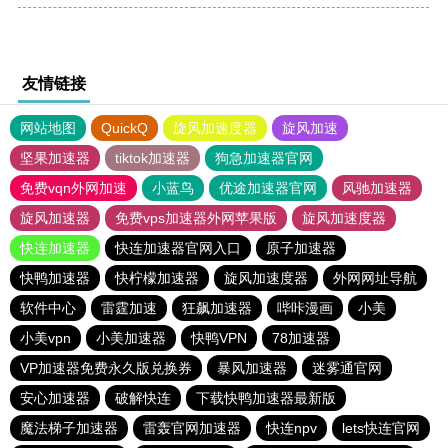
友情链接
网站地图
QuickQ
旋风加速度器
旋风加速
坚果加速器
tiktok加速器
狗急加速器官网
免费vqn外网加速
小蓝鸟
优途加速器官网
风驰加速器
旋风加速器
免费vps加速器外网苹果版
旋风加速度器
快连加速器
快连加速器官网入口
原子加速器
快鸭加速器
快柠檬加速器
旋风加速度器
外网网址导航
软件中心
雷霆加速
狂飙加速器
哔咔漫画
小美
小美vpn
小美加速器
快鸭VPN
78加速器
VP加速器免费永久版兑换券
暴风加速器
迷雾通官网
安心加速器
破解快连
下载快鸭加速器最新版
魔法梯子加速器
雷轰官网加速器
快连npv
lets快连官网