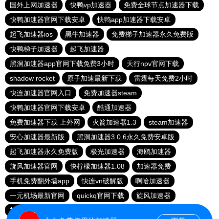
国外上网加速器
快鸭vp加速器
免费全球节点加速器下载
快鸭加速器官网下载安卓
快鸭app加速器下载安卓
起飞加速器ios
黑牛加速器
免费梯子加速器永久免费版
快鸭梯子加速器
起飞加速器
黑洞加速器app官网下载免费3小时
天行npv官网下载
shadow rocket
原子加速最新下载
雷霆每天免费2小时
快连加速器官网入口
免费加速器steam
快鸭加速器官网下载安卓
酷通加速器
免费加速器下载 上外网
火箭加速器1.3
steam加速器
安心加速器最新版
黑洞加速器3.0.6永久免费安卓版
起飞加速器永久免费版
极光加速器
海鸥加速器
旋风加速器官网
快柠檬加速器1.08
加速器免费
手机免费翻外墙app
快连vn破解版
啊哈加速器
一元机场最新官网
quickq官网下载
旋风加速器
加速器下载免费使用