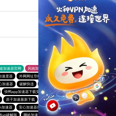
支持
[0]
反对
[0]
支持
[0]
反对
[0]
途加速器官网
风驰加速器
旋风加速器
加速度器
外网网址导航
软件中心
雷霆加速
狂飙加速器
心加速器
破解快连
下载快鸭加速器最新版
魔法梯子加速器
快鸭app加速器下载安卓
起飞加速器ios
黑牛加速器
原子加速最新下载
雷霆每天免费2小时
am加速器
安心加速器最新版
黑洞加速器3.0.6永久免费安卓版
连vn破解版
啊哈加速器
一元机场最新官网
quickq官网下载