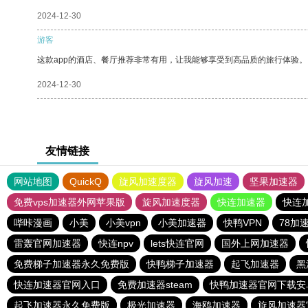
2024-12-30
游客
这款app的酒店、餐厅推荐非常有用，让我能够享受到高品质的旅行体验。
2024-12-30
友情链接
网站地图
QuickQ
旋风加速度器
旋风加速
坚果加速器
免费vps加速器外网苹果版
旋风加速度器
快连加速器
快连
哔咔漫画
小美
小美vpn
小美加速器
快鸭VPN
78加
雷轰官网加速器
快连npv
lets快连官网
国外上网加速器
免费梯子加速器永久免费版
快鸭梯子加速器
起飞加速器
黑
快连加速器官网入口
免费加速器steam
快鸭加速器官网下载安
起飞加速器永久免费版
极光加速器
海鸥加速器
旋风加速器