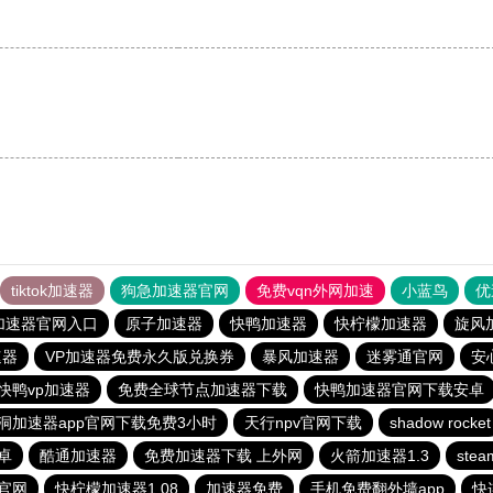
tiktok加速器
狗急加速器官网
免费vqn外网加速
小蓝鸟
优
加速器官网入口
原子加速器
快鸭加速器
快柠檬加速器
旋风
速器
VP加速器免费永久版兑换券
暴风加速器
迷雾通官网
安
快鸭vp加速器
免费全球节点加速器下载
快鸭加速器官网下载安卓
洞加速器app官网下载免费3小时
天行npv官网下载
shadow rocket
卓
酷通加速器
免费加速器下载 上外网
火箭加速器1.3
ste
官网
快柠檬加速器1.08
加速器免费
手机免费翻外墙app
快