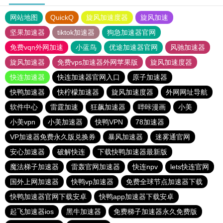
网站地图
QuickQ
旋风加速度器
旋风加速
坚果加速器
tiktok加速器
狗急加速器官网
免费vqn外网加速
小蓝鸟
优途加速器官网
风驰加速器
旋风加速器
免费vps加速器外网苹果版
旋风加速度器
快连加速器
快连加速器官网入口
原子加速器
快鸭加速器
快柠檬加速器
旋风加速度器
外网网址导航
软件中心
雷霆加速
狂飙加速器
哔咔漫画
小美
小美vpn
小美加速器
快鸭VPN
78加速器
VP加速器免费永久版兑换券
暴风加速器
迷雾通官网
安心加速器
破解快连
下载快鸭加速器最新版
魔法梯子加速器
雷轰官网加速器
快连npv
lets快连官网
国外上网加速器
快鸭vp加速器
免费全球节点加速器下载
快鸭加速器官网下载安卓
快鸭app加速器下载安卓
起飞加速器ios
黑牛加速器
免费梯子加速器永久免费版