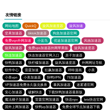
友情链接
网站地图
QuickQ
旋风加速度器
旋风加速
坚果加速器
tiktok加速器
狗急加速器官网
免费vqn外网加速
小蓝鸟
优途加速器官网
风驰加速器
旋风加速器
免费vps加速器外网苹果版
旋风加速度器
快连加速器
快连加速器官网入口
原子加速器
快鸭加速器
快柠檬加速器
旋风加速度器
外网网址导航
软件中心
雷霆加速
狂飙加速器
哔咔漫画
小美
小美vpn
小美加速器
快鸭VPN
78加速器
VP加速器免费永久版兑换券
暴风加速器
迷雾通官网
安心加速器
破解快连
下载快鸭加速器最新版
魔法梯子加速器
雷轰官网加速器
快连npv
lets快连官网
国外上网加速器
快鸭vp加速器
免费全球节点加速器下载