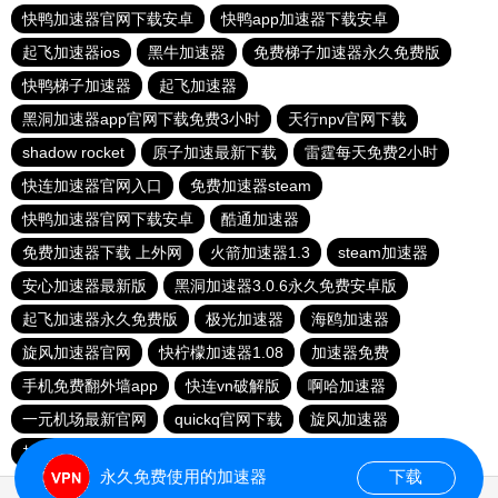
快鸭加速器官网下载安卓
快鸭app加速器下载安卓
起飞加速器ios
黑牛加速器
免费梯子加速器永久免费版
快鸭梯子加速器
起飞加速器
黑洞加速器app官网下载免费3小时
天行npv官网下载
shadow rocket
原子加速最新下载
雷霆每天免费2小时
快连加速器官网入口
免费加速器steam
快鸭加速器官网下载安卓
酷通加速器
免费加速器下载 上外网
火箭加速器1.3
steam加速器
安心加速器最新版
黑洞加速器3.0.6永久免费安卓版
起飞加速器永久免费版
极光加速器
海鸥加速器
旋风加速器官网
快柠檬加速器1.08
加速器免费
手机免费翻外墙app
快连vn破解版
啊哈加速器
一元机场最新官网
quickq官网下载
旋风加速器
加速器下载免费使用
永久免费使用的加速器
下载