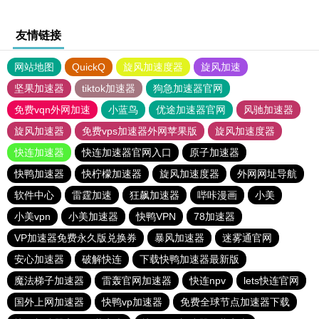
友情链接
网站地图
QuickQ
旋风加速度器
旋风加速
坚果加速器
tiktok加速器
狗急加速器官网
免费vqn外网加速
小蓝鸟
优途加速器官网
风驰加速器
旋风加速器
免费vps加速器外网苹果版
旋风加速度器
快连加速器
快连加速器官网入口
原子加速器
快鸭加速器
快柠檬加速器
旋风加速度器
外网网址导航
软件中心
雷霆加速
狂飙加速器
哔咔漫画
小美
小美vpn
小美加速器
快鸭VPN
78加速器
VP加速器免费永久版兑换券
暴风加速器
迷雾通官网
安心加速器
破解快连
下载快鸭加速器最新版
魔法梯子加速器
雷轰官网加速器
快连npv
lets快连官网
国外上网加速器
快鸭vp加速器
免费全球节点加速器下载