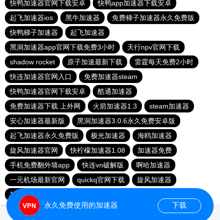
快鸭加速器官网下载安卓
快鸭app加速器下载安卓
起飞加速器ios
黑牛加速器
免费梯子加速器永久免费版
快鸭梯子加速器
起飞加速器
黑洞加速器app官网下载免费3小时
天行npv官网下载
shadow rocket
原子加速最新下载
雷霆每天免费2小时
快连加速器官网入口
免费加速器steam
快鸭加速器官网下载安卓
酷通加速器
免费加速器下载 上外网
火箭加速器1.3
steam加速器
安心加速器最新版
黑洞加速器3.0.6永久免费安卓版
起飞加速器永久免费版
极光加速器
海鸥加速器
旋风加速器官网
快柠檬加速器1.08
加速器免费
手机免费翻外墙app
快连vn破解版
啊哈加速器
一元机场最新官网
quickq官网下载
旋风加速器
加速器下载免费使用
永久免费使用的加速器
下载