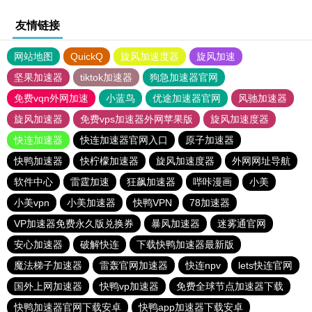
友情链接
网站地图
QuickQ
旋风加速度器
旋风加速
坚果加速器
tiktok加速器
狗急加速器官网
免费vqn外网加速
小蓝鸟
优途加速器官网
风驰加速器
旋风加速器
免费vps加速器外网苹果版
旋风加速度器
快连加速器
快连加速器官网入口
原子加速器
快鸭加速器
快柠檬加速器
旋风加速度器
外网网址导航
软件中心
雷霆加速
狂飙加速器
哔咔漫画
小美
小美vpn
小美加速器
快鸭VPN
78加速器
VP加速器免费永久版兑换券
暴风加速器
迷雾通官网
安心加速器
破解快连
下载快鸭加速器最新版
魔法梯子加速器
雷轰官网加速器
快连npv
lets快连官网
国外上网加速器
快鸭vp加速器
免费全球节点加速器下载
快鸭加速器官网下载安卓
快鸭app加速器下载安卓