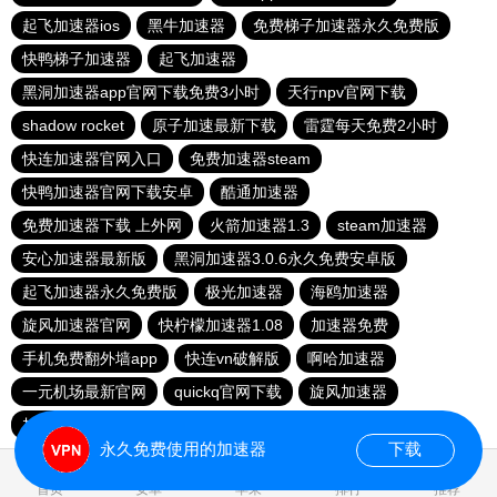
起飞加速器ios
黑牛加速器
免费梯子加速器永久免费版
快鸭梯子加速器
起飞加速器
黑洞加速器app官网下载免费3小时
天行npv官网下载
shadow rocket
原子加速最新下载
雷霆每天免费2小时
快连加速器官网入口
免费加速器steam
快鸭加速器官网下载安卓
酷通加速器
免费加速器下载 上外网
火箭加速器1.3
steam加速器
安心加速器最新版
黑洞加速器3.0.6永久免费安卓版
起飞加速器永久免费版
极光加速器
海鸥加速器
旋风加速器官网
快柠檬加速器1.08
加速器免费
手机免费翻外墙app
快连vn破解版
啊哈加速器
一元机场最新官网
quickq官网下载
旋风加速器
加速器下载免费使用
永久免费使用的加速器
下载
0.017394s
首页
安卓
苹果
排行
推荐